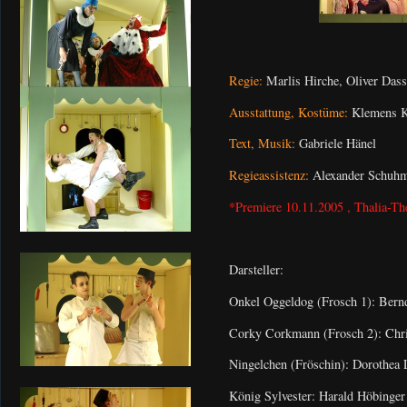
Regie:
Marlis Hirche, Oliver Dass
Ausstattung, Kostüme:
Klemens 
Text, Musik:
Gabriele Hänel
Regieassistenz:
Alexander Schuh
*Premiere 10.11.2005 , Thalia-The
Darsteller:
Onkel Oggeldog (Frosch 1): Bernd
Corky Corkmann (Frosch 2): Chri
Ningelchen (Fröschin): Dorothea 
König Sylvester: Harald Höbinger