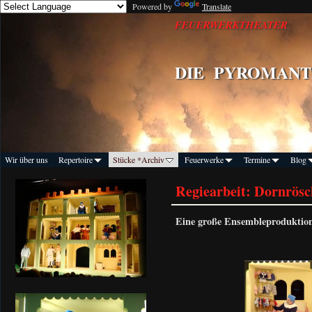
Powered by
Translate
FEUERWERKTHEATER
DIE
PYROMANT
Wir über uns
Repertoire
Stücke *Archiv
Feuerwerke
Termine
Blog
Regiearbeit: Dornrösch
Eine große Ensembleproduktio