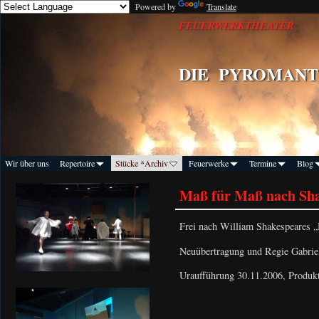
Powered by
Translate
FEUERWERKTHEATER
DIE
PYROMANT
Wir über uns
Repertoire
Stücke *Archiv
Feuerwerke
Termine
Blog
Maß für Maß nach Sha
Frei nach William Shakespeares
Neuübertragung und Regie Gabrie
Uraufführung 30.11.2006, Produkt