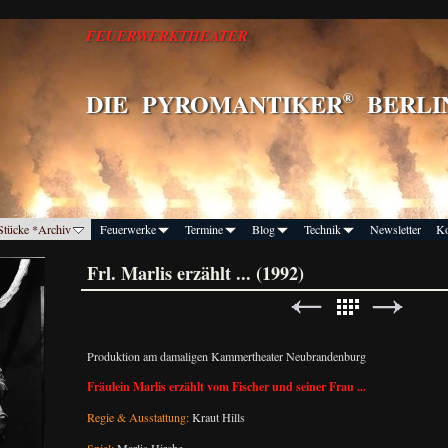
FEUERWERKTHEATER
DIE
PYROMANTIKER
BERLI
®
Stücke *Archiv
Feuerwerke
Termine
Blog
Technik
Newsletter
Ko
Frl. Marlis erzählt ... (1992)
Produktion am damaligen Kammertheater Neubrandenburg
Fräulein Marlis erzählt vom Fischer und seiner Frau ...
Regie & Ausstattung:
Kraut Hills
Spiel:
Marlis Hirche