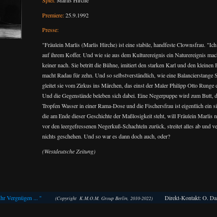
Premiere:
25.9.1992
Presse:
"Fräulein Marlis (Marlis Hirche) ist eine stabile, handfeste Clownsfrau. "Ich
auf ihrem Koffer. Und wie sie aus dem Kulturereignis ein Naturereignis mach
keiner nach. Sie betritt die Bühne, imitiert den starken Karl und den kleinen 
macht Radau für zehn. Und so selbstverständlich, wie eine Balancierstange 
gleitet sie vom Zirkus ins Märchen, das einst der Maler Philipp Otto Runge
Und die Gegenstände beleben sich dabei. Eine Negerpuppe wird zum Butt, da
Tropfen Wasser in einer Rama-Dose und die Fischersfrau ist eigentlich ein 
die am Ende dieser Geschichte der Maßlosigkeit steht, will Fräulein Marlis n
vor den leergefressenen Negerkuß-Schachteln zurück, streitet alles ab und ve
nichts geschehen. Und so war es dann doch auch, oder?
(Westdeutsche Zeitung)
Ihr Vergnügen ... "
Direkt-Kontakt: O. Dass
(Copyright K.M.O.M. Group Berlin, 2010-2022)