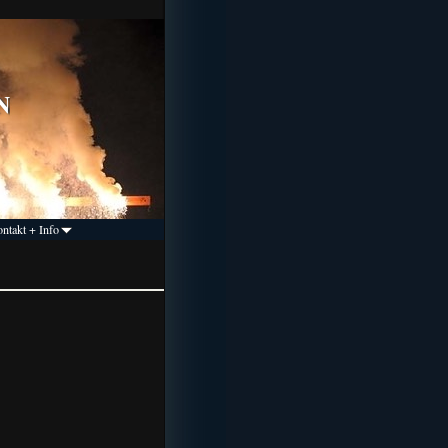
N
ntakt + Info