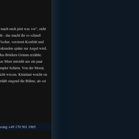
 mach euch jetzt was vor", steht
t - das macht ihr so schnell
Fischer, verstreut Konfetti und
Sekunden später zur Angel wird,
 den Brüdern Grimm erzählte.
s Meer entsteht aus ein paar
simpler Schirm. Von der Moral,
icht wissen. Kleinlaut weicht sie
rläßt singend die Bühne, als sei
ing +49 170 501 1965